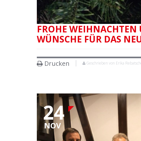
FROHE WEIHNACHTEN 
WÜNSCHE FÜR DAS NEU
Drucken
Geschrieben von Erika Rebatsc
24
NOV