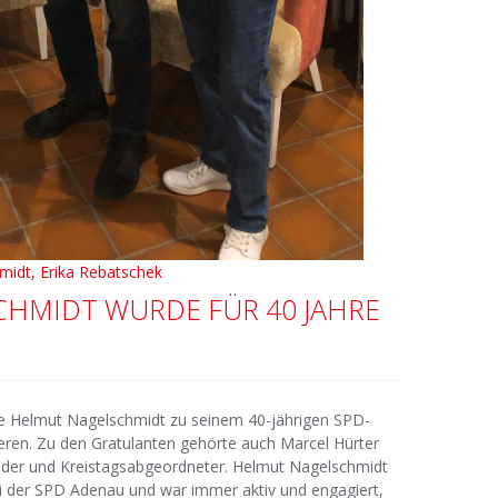
midt, Erika Rebatschek
HMIDT WURDE FÜR 40 JAHRE
re Helmut Nagelschmidt zu seinem 40-jährigen SPD-
lieren. Zu den Gratulanten gehörte auch Marcel Hürter
nder und Kreistagsabgeordneter. Helmut Nagelschmidt
bei der SPD Adenau und war immer aktiv und engagiert,