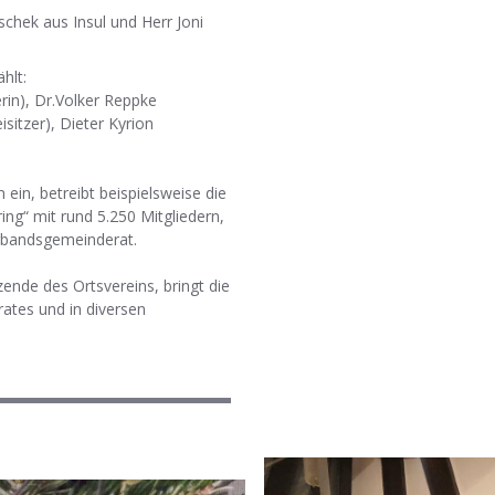
chek aus Insul und Herr Joni
hlt:
erin), Dr.Volker Reppke
isitzer), Dieter Kyrion
n ein, betreibt beispielsweise die
g“ mit rund 5.250 Mitgliedern,
Verbandsgemeinderat.
zende des Ortsvereins, bringt die
rates und in diversen