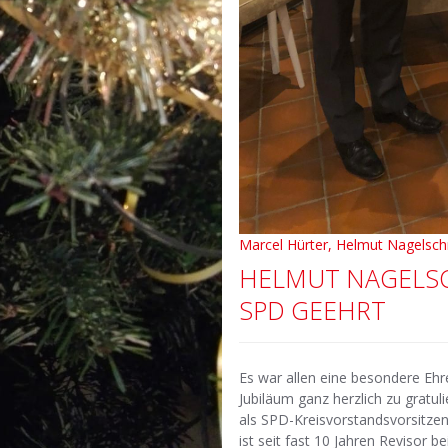
Marcel Hürter, Helmut Nagelsch
HELMUT NAGELSC
SPD GEEHRT
Es war allen eine besondere Eh
Jubiläum ganz herzlich zu gratu
als SPD-Kreisvorstandsvorsitze
ist seit fast 10 Jahren Revisor 