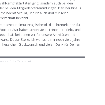
Wahlkampfaktivitäten ging, sondern auch bei den
er bei den Mitgliederversammlungen. Darüber hinaus
emeinderat Schuld, und ist auch dort für seine
ereitschaft bekannt.
Rebatschek Helmut Nagelschmidt die Ehrenurkunde für
Worten: „Wir haben schon viel miteinander erlebt, und
ben hat, bei denen wir für unsere Aktivitäten und
warst Du zur Stelle. Ich wünsche mir noch viele Jahre
, herzlichen Glückwunsch und vielen Dank für Deinen
en von Erika Rebatschek