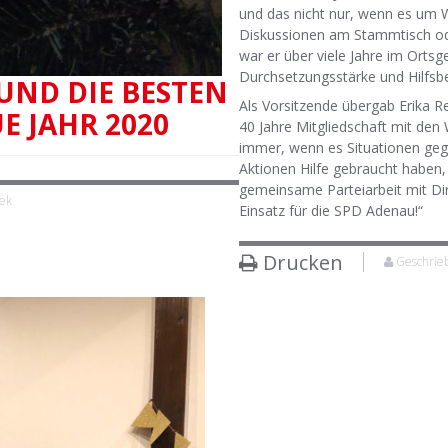
und das nicht nur, wenn es um 
Diskussionen am Stammtisch od
war er über viele Jahre im Ortsg
Durchsetzungsstärke und Hilfsb
UND DIE BESTEN
Als Vorsitzende übergab Erika 
E JAHR 2020
40 Jahre Mitgliedschaft mit den 
immer, wenn es Situationen gege
Aktionen Hilfe gebraucht haben, 
gemeinsame Parteiarbeit mit Dir
hek
Einsatz für die SPD Adenau!“
Drucken
Geschrieb